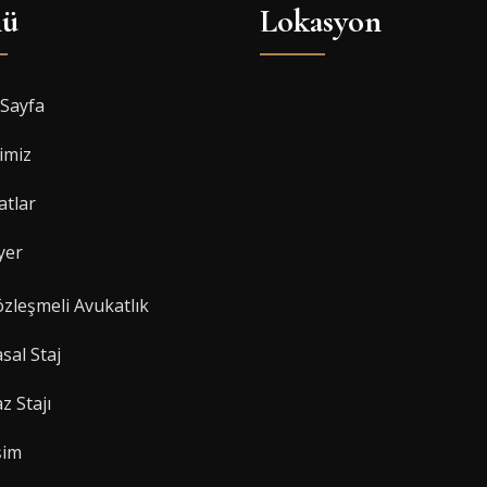
ü
Lokasyon
Sayfa
imiz
atlar
yer
zleşmeli Avukatlık
sal Staj
z Stajı
şim