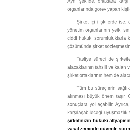
Aynı şekilde, ortaklara karş
organlarında görev yapan kişiler
Şirket içi ilişkilerde ise
yönetim organlarının yetki sı
ciddi hukuki sorumluluklarla 
çözümünde şirket sözleşmesinin
Tasfiye süreci de şirketl
alacaklarının tahsili ve kalan 
şirket ortaklarının hem de alaca
Tüm bu süreçlerin sağlık
alınması büyük önem taşır. Ç
sonuçlara yol açabilir. Ayrıca
karşılaşabileceği uyuşmazlık
şirketinizin hukuki altyapıs
yasal zeminde güvenle sürme