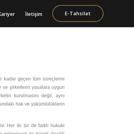
E-Tahsilat
Kariyer
İletişim
ne kadar geçen tüm süreçlerini
 ve şirketlerin yasalara uygun
ketin kurulmasını değil, aynı
asındaki hak ve yükümlülüklerin
ır. Her iki tür de farklı hukuki
e potansiyeli ile büyük ölçekli