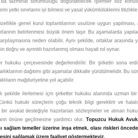
ı da tazminat sorumluluğu doğurabilecek işlemler söz konusu
in yetki sınırlarını iyi bilmesi ve yasal yükümlülüklerini titizlikle
, özellikle genel kurul toplantılarının usulüne uygun yapılması, 
nırlarının belirlenmesi büyük önem taşır. Bu aşamalarda yapılac
karşılaşmasına neden olabilir. Aynı şekilde, ortaklar arasında 
 doğru ve ayrıntılı hazırlanmış olması hayati rol oynar.
er hukuku çerçevesinde değerlendirilir. Bir şirketin sona erdi
varlıklarının dağıtımı gibi aşamalar dikkatle yürütülmelidir. Bu sü
klıların mağduriyetine yol açabilir.
lı şekilde ilerlemesi için şirketler hukuku alanında uzman bi
ünkü hukuki süreçlerin çoğu teknik bilgi gerektirir ve hatal
, bir avukat desteğiyle hazırlanan sözleşmeler ve alınan hukuk
ların önüne geçilmesine yardımcı olur.
Topuzcu Hukuk Avukat
ını sağlam temeller üzerine inşa etmek, olası riskleri öncede
sini sağlamak üzere faaliyet göstermekteyiz.