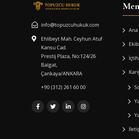
Men
info@topuzcuhukuk.com
Ana 
Ehlibeyt Mah. Ceyhun Atuf
Ekib
Kansu Cad.
Prestij Plaza, No:124/26
İçtih
Balgat,
Kari
Çankaya/ANKARA
+90 (312) 261 60 00
Sö
Ya
Ya
İleti