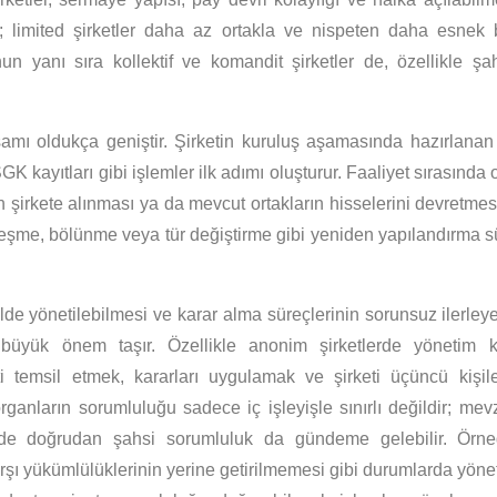
ken; limited şirketler daha az ortakla ve nispeten daha esnek 
un yanı sıra kollektif ve komandit şirketler de, özellikle şa
amı oldukça geniştir. Şirketin kuruluş aşamasında hazırlan
e SGK kayıtları gibi işlemler ilk adımı oluşturur. Faaliyet sırasında
ın şirkete alınması ya da mevcut ortakların hisselerini devretme
birleşme, bölünme veya tür değiştirme gibi yeniden yapılandırma 
kilde yönetilebilmesi ve karar alma süreçlerinin sorunsuz ilerleye
 büyük önem taşır. Özellikle anonim şirketlerde yönetim ku
ti temsil etmek, kararları uygulamak ve şirketi üçüncü kişile
anların sorumluluğu sadece iç işleyişle sınırlı değildir; mevz
nde doğrudan şahsi sorumluluk da gündeme gelebilir. Örneğin
yükümlülüklerinin yerine getirilmemesi gibi durumlarda yönetici