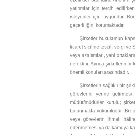
yatırımlar için tercih edilir
isteyenler için uygundur. Bun
geçerliliğini korumaktadır.
Şirketler hukukunun kaps
ticaret siciline tescil, vergi v
veya azaltımları, yeni ortaklar
gerektirir. Ayrıca şirketlerin 
önemli konuları arasındadır.
Şirketlerin sağlıklı bir şe
görevlerini yerine getirmesi
müdür/müdürler kurulu; şirke
bulunmakla yükümlüdür. Bu org
veya görevlerin ihmali hâli
ödenmemesi ya da kamuya karşı 