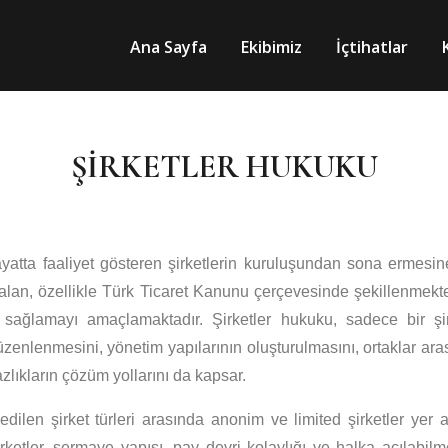
Ana Sayfa
Ekibimiz
İçtihatlar
ŞİRKETLER HUKUKU
hayatta faaliyet gösteren şirketlerin kuruluşundan sona ermesi
alan, özellikle Türk Ticaret Kanunu çerçevesinde şekillenmekte
i sağlamayı amaçlamaktadır. Şirketler hukuku, sadece bir şir
 düzenlenmesini, yönetim yapılarının oluşturulmasını, ortaklar ar
zlıkların çözüm yollarını da kapsar.
dilen şirket türleri arasında anonim ve limited şirketler yer al
şirketler, sermaye yapısı, pay devri kolaylığı ve halka açılabilm