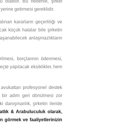
 olabilir. Bu nedenle, şirket
 yerine getirmesi gereklidir.
alınan kararların geçerliliği ve
ak küçük hatalar bile şirketin
yaşanabilecek anlaşmazlıkların
rilmesi, borçlarının ödenmesi,
reçte yapılacak eksiklikler, hem
r avukattan profesyonel destek
ı bir adım geri dönülmesi zor
i danışmanlık, şirketin ileride
lık & Arabuluculuk olarak,
n görmek ve faaliyetlerinizin