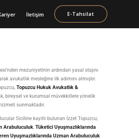
E-Tahsilat
Kariyer
İletişim
esi’nden mezuniyetinin ardından yasal stajını
k avukatlık mesleğine ilk adımını atmıştır.
Topuzcu,
Topuzcu Hukuk Avukatlık &
, bireysel ve kurumsal müvekkillere yönelik
hizmeti sunmaktadır.
cular Siciline kayıtlı bulunan İzzet Topuzcu;
n Arabuluculuk
,
Tüketici Uyuşmazlıklarında
veren Uyuşmazlıklarında Uzman Arabuluculuk