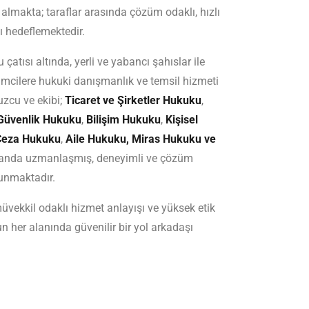
 almakta; taraflar arasında çözüm odaklı, hızlı
ı hedeflemektedir.
atısı altında, yerli ve yabancı şahıslar ile
rişimcilere hukuki danışmanlık ve temsil hizmeti
uzcu ve ekibi;
Ticaret ve Şirketler Hukuku
,
 Güvenlik Hukuku
,
Bilişim Hukuku
,
Kişisel
Ceza Hukuku
,
Aile Hukuku, Miras Hukuku ve
alanda uzmanlaşmış, deneyimli ve çözüm
sunmaktadır.
vekkil odaklı hizmet anlayışı ve yüksek etik
n her alanında güvenilir bir yol arkadaşı