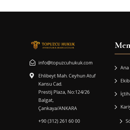
Men
info@topuzcuhukuk.com
Ana 
Ehlibeyt Mah. Ceyhun Atuf
Ekib
Kansu Cad.
Prestij Plaza, No:124/26
İçtih
Balgat,
Kari
Çankaya/ANKARA
+90 (312) 261 60 00
Sö