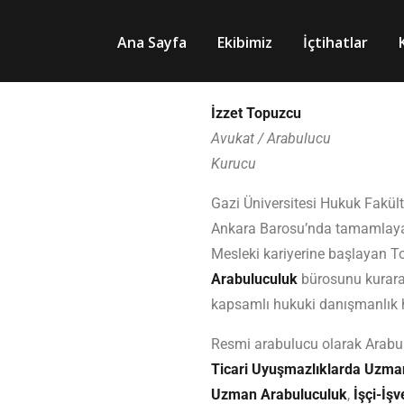
Ana Sayfa
Ekibimiz
İçtihatlar
İzzet Topuzcu
Avukat / Arabulucu
Kurucu
Gazi Üniversitesi Hukuk Fakült
Ankara Barosu’nda tamamlayara
Mesleki kariyerine başlayan 
Arabuluculuk
bürosunu kurarak
kapsamlı hukuki danışmanlık 
Resmi arabulucu olarak Arabulu
Ticari Uyuşmazlıklarda Uzma
Uzman Arabuluculuk
,
İşçi-İş