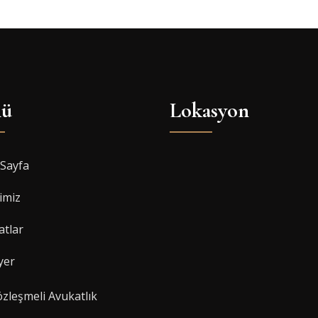
ü
Lokasyon
Sayfa
imiz
atlar
yer
zleşmeli Avukatlık